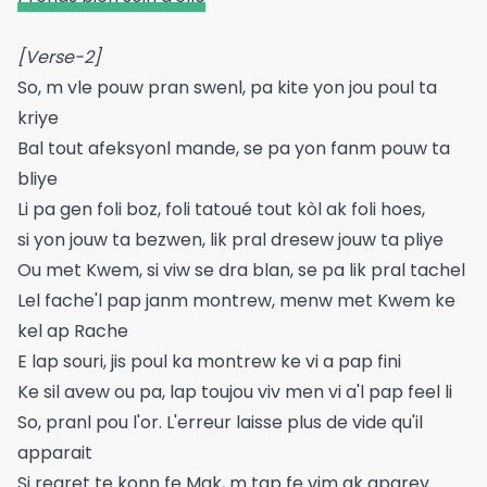
[Verse-2]
So, m vle pouw pran swenl, pa kite yon jou poul ta
kriye
Bal tout afeksyonl mande, se pa yon fanm pouw ta
bliye
Li pa gen foli boz, foli tatoué tout kòl ak foli hoes,
si yon jouw ta bezwen, lik pral dresew jouw ta pliye
Ou met Kwem, si viw se dra blan, se pa lik pral tachel
Lel fache'l pap janm montrew, menw met Kwem ke
kel ap Rache
E lap souri, jis poul ka montrew ke vi a pap fini
Ke sil avew ou pa, lap toujou viv men vi a'l pap feel li
So, pranl pou l'or. L'erreur laisse plus de vide qu'il
apparait
Si regret te konn fe Mak, m tap fe vim ak aparey