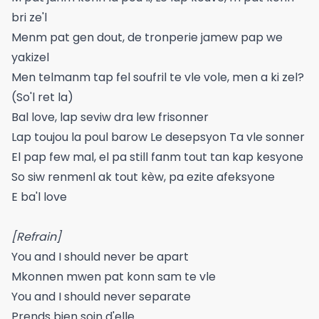
bri ze'l
Menm pat gen dout, de tronperie jamew pap we
yakizel
Men telmanm tap fel soufril te vle vole, men a ki zel?
(So'l ret la)
Bal love, lap seviw dra lew frisonner
Lap toujou la poul barow Le desepsyon Ta vle sonner
El pap few mal, el pa still fanm tout tan kap kesyone
So siw renmenl ak tout kèw, pa ezite afeksyone
E ba'l love
[Refrain]
You and I should never be apart
Mkonnen mwen pat konn sam te vle
You and I should never separate
Prends bien soin d'elle