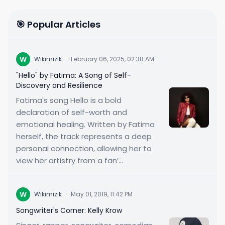
🎯 Popular Articles
W
Wikimizik
·
February 06, 2025, 02:38 AM
"Hello" by Fatima: A Song of Self-
Discovery and Resilience
Fatima's song Hello is a bold
declaration of self-worth and
emotional healing. Written by Fatima
herself, the track represents a deep
personal connection, allowing her to
view her artistry from a fan’...
W
Wikimizik
·
May 01, 2019, 11:42 PM
Songwriter's Corner: Kelly Krow