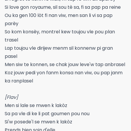
Si love gon royaume, sil sou tè sa, fi sa pap pa reine
Ou ka gen 100 lòt fi nan viw, men san li vi sa pap
parèy
So kom konsèy, montrel kew toujou vle pou plan
trasel
Lap toujou vle dirijew menm sil konnenw pi gran
pasel
Men siw te konnen, se chak jouw leve'w tap anbrasel
Koz jouw pedi yon fanm konsa nan viw, ou pap janm
ka ranplasel
[Flav]
Men si lale se mwen k lakòz
Sa pa vle di ke li pat goumen pou nou
Si'w posede'l se mwen k lakòz
Prends bien soin d'elle