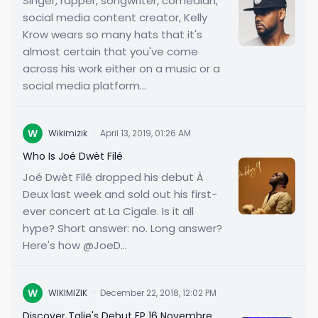
Singer, rapper, songwriter, comedian,
social media content creator, Kelly
Krow wears so many hats that it's
almost certain that you've come
across his work either on a music or a
social media platform...
W
Wikimizik
·
April 13, 2019, 01:26 AM
Who Is Joé Dwèt Filé
Joé Dwèt Filé dropped his debut À
Deux last week and sold out his first-
ever concert at La Cigale. Is it all
hype? Short answer: no. Long answer?
Here's how @JoeD...
W
WIKIMIZIK
·
December 22, 2018, 12:02 PM
Discover Talie's Debut EP 16 Novembre