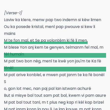
[Verse-1]
Laviw ka klere, menw pap two indemn si kèw limen
Ou ka posede kristal, menl pap pwouve si kew li
mains
M te fon mal, et Se pa volontém ki fè li men,
M blese Yon anj kem te genyen, telmanm fel mal, m
fèl humain
M pat two bon nèg, menl te kwè yon jou'm te Ka fè
lònèl
M pat arive konblel, e mwen pat janm te ka fè bonèl
S
o, gon lot mec, nan paj pal lan istwam achuré
But si misye bal tout sam pat bal, kwem vi pam asure
M pat bal tout tanl, m t plus neg kap ri kèl kap brizel
M pat janm konn la pou li, Le lap kouve, m pat konn