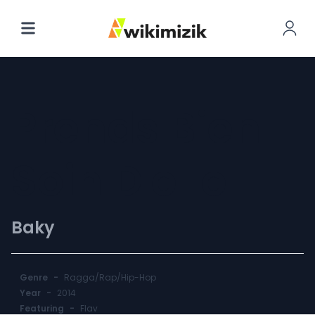
Prends Bien
Soin D'elle
Baky
Genre
-
Ragga/Rap/Hip-Hop
Year
-
2014
Featuring
-
Flav