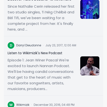
Since Nathalie Cerin released her first
two studio singles, Ti Nèg Chèlbè and
Bèl Tifi, we've been waiting for a
complete project from her. It's finally
here, and ...
D
Darryl Dieudonne
·
July 23, 2017, 12:00 AM
Listen to Wikimizik's New Podcast
Episode 1: Jean Winer Pascal We're
excited to launch Nannan Podcast.
We'll be having candid conversations
that get to the heart of music with
our favorite songwriters, artists,
musicians, producers...
W
Wikimizik
·
December 30, 2016, 04:48 PM