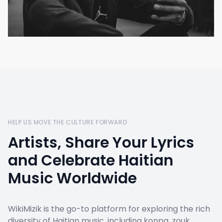
HELP US MOVE THE CULTURE FORWARD
Artists, Share Your Lyrics
and Celebrate Haitian
Music Worldwide
WikiMizik is the go-to platform for exploring the rich
diversity of Haitian music, including konpa, zouk,