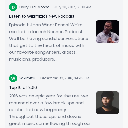
D
Darryl Dieudonne
·
July 23, 2017, 12:00 AM
Listen to Wikimizik's New Podcast
Episode 1: Jean Winer Pascal We're
excited to launch Nannan Podcast.
We'll be having candid conversations
that get to the heart of music with
our favorite songwriters, artists,
musicians, producers...
W
Wikimizik
·
December 30, 2016, 04:48 PM
Top 16 of 2016
2016 was an epic year for the HMI. We
mourned over a few break ups and
celebrated new beginnings.
Throughout these ups and downs
great music came flowing through our