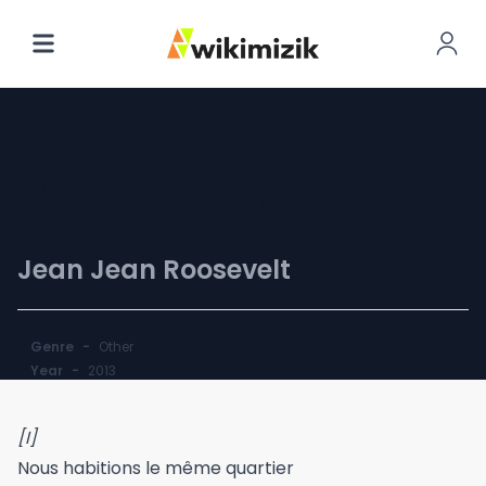
Petite Soeur
Jean Jean Roosevelt
Genre
-
Other
Year
-
2013
[I]
Nous habitions le même quartier