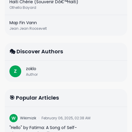
Haïti Chérie (Souvenir Dâ€™Haïti)
Othello Bayard
Map Fin Vann
Jean Jean Roosevelt
🎭 Discover Authors
zoklo
Z
Author
🎯 Popular Articles
W
Wikimizik
·
February 06, 2025, 02:38 AM
"Hello" by Fatima: A Song of Self-