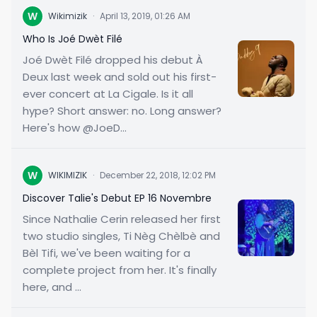
W
Wikimizik
·
April 13, 2019, 01:26 AM
Who Is Joé Dwèt Filé
Joé Dwèt Filé dropped his debut À
Deux last week and sold out his first-
ever concert at La Cigale. Is it all
hype? Short answer: no. Long answer?
Here's how @JoeD...
W
WIKIMIZIK
·
December 22, 2018, 12:02 PM
Discover Talie's Debut EP 16 Novembre
Since Nathalie Cerin released her first
two studio singles, Ti Nèg Chèlbè and
Bèl Tifi, we've been waiting for a
complete project from her. It's finally
here, and ...