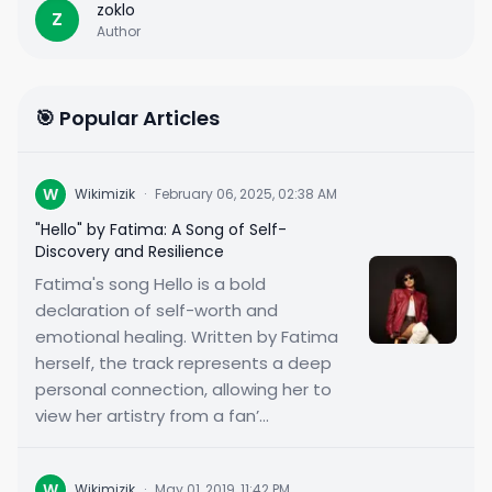
zoklo
Z
Author
🎯 Popular Articles
W
Wikimizik
·
February 06, 2025, 02:38 AM
"Hello" by Fatima: A Song of Self-
Discovery and Resilience
Fatima's song Hello is a bold
declaration of self-worth and
emotional healing. Written by Fatima
herself, the track represents a deep
personal connection, allowing her to
view her artistry from a fan’...
W
Wikimizik
·
May 01, 2019, 11:42 PM