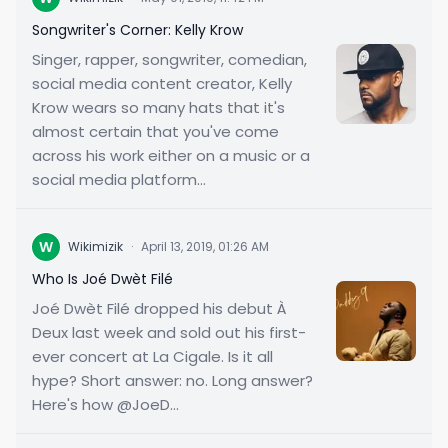
Songwriter's Corner: Kelly Krow
Singer, rapper, songwriter, comedian,
social media content creator, Kelly
Krow wears so many hats that it's
almost certain that you've come
across his work either on a music or a
social media platform...
W
Wikimizik
·
April 13, 2019, 01:26 AM
Who Is Joé Dwèt Filé
Joé Dwèt Filé dropped his debut À
Deux last week and sold out his first-
ever concert at La Cigale. Is it all
hype? Short answer: no. Long answer?
Here's how @JoeD...