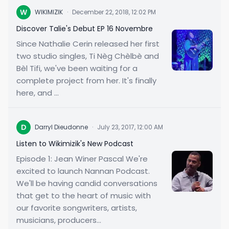
W
WIKIMIZIK
·
December 22, 2018, 12:02 PM
Discover Talie's Debut EP 16 Novembre
Since Nathalie Cerin released her first
two studio singles, Ti Nèg Chèlbè and
Bèl Tifi, we've been waiting for a
complete project from her. It's finally
here, and ...
D
Darryl Dieudonne
·
July 23, 2017, 12:00 AM
Listen to Wikimizik's New Podcast
Episode 1: Jean Winer Pascal We're
excited to launch Nannan Podcast.
We'll be having candid conversations
that get to the heart of music with
our favorite songwriters, artists,
musicians, producers...