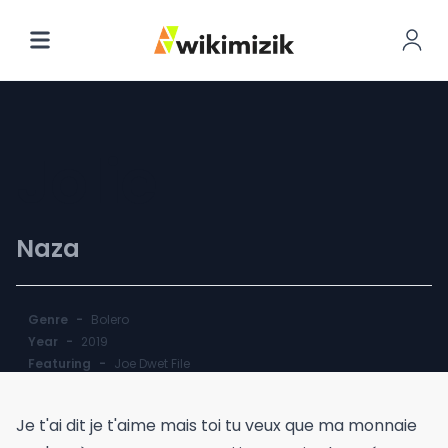
Jolie
Naza
Genre
-
Bolero
Year
-
2019
Featuring
-
Joe Dwet File
Je t'ai dit je t'aime mais toi tu veux que ma monnaie