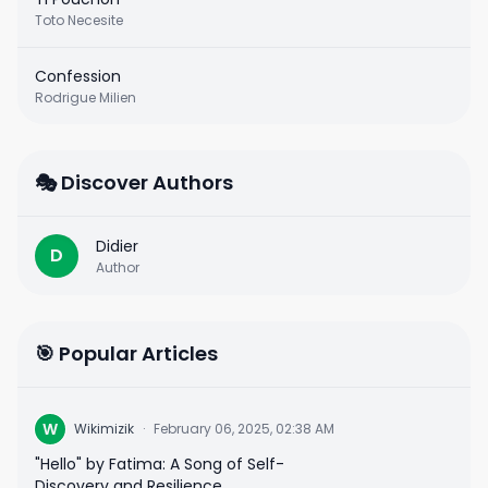
Toto Necesite
Confession
Rodrigue Milien
🎭 Discover Authors
Didier
D
Author
🎯 Popular Articles
W
Wikimizik
·
February 06, 2025, 02:38 AM
"Hello" by Fatima: A Song of Self-
Discovery and Resilience