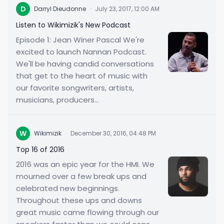
D
Darryl Dieudonne
·
July 23, 2017, 12:00 AM
Listen to Wikimizik's New Podcast
Episode 1: Jean Winer Pascal We're
excited to launch Nannan Podcast.
We'll be having candid conversations
that get to the heart of music with
our favorite songwriters, artists,
musicians, producers...
W
Wikimizik
·
December 30, 2016, 04:48 PM
Top 16 of 2016
2016 was an epic year for the HMI. We
mourned over a few break ups and
celebrated new beginnings.
Throughout these ups and downs
great music came flowing through our