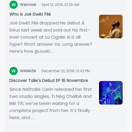
W
Wikimizik
·
April 13, 2019, 01:26 AM
Who Is Joé Dwèt Filé
Joé Dwèt Filé dropped his debut À
Deux last week and sold out his first-
ever concert at La Cigale. Is it all
hype? Short answer: no. Long answer?
Here's how @JoeD...
W
WIKIMIZIK
·
December 22, 2018, 12:02 PM
Discover Talie's Debut EP 16 Novembre
Since Nathalie Cerin released her first
two studio singles, Ti Nèg Chèlbè and
Bèl Tifi, we've been waiting for a
complete project from her. It's finally
here, and ...